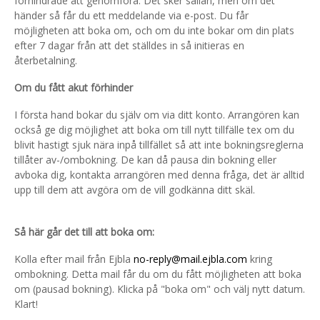
förhindrade att genomföra. Det sker sällan, men om det
händer så får du ett meddelande via e-post. Du får
möjligheten att boka om, och om du inte bokar om din plats
efter 7 dagar från att det ställdes in så initieras en
återbetalning.
Om du fått akut förhinder
I första hand bokar du själv om via ditt konto. Arrangören kan
också ge dig möjlighet att boka om till nytt tillfälle tex om du
blivit hastigt sjuk nära inpå tillfället så att inte bokningsreglerna
tillåter av-/ombokning. De kan då pausa din bokning eller
avboka dig, kontakta arrangören med denna fråga, det är alltid
upp till dem att avgöra om de vill godkänna ditt skäl.
Så här går det till att boka om:
Kolla efter mail från Ejbla
no-reply@mail.ejbla.com
kring
ombokning. Detta mail får du om du fått möjligheten att boka
om (pausad bokning). Klicka på "boka om" och välj nytt datum.
Klart!